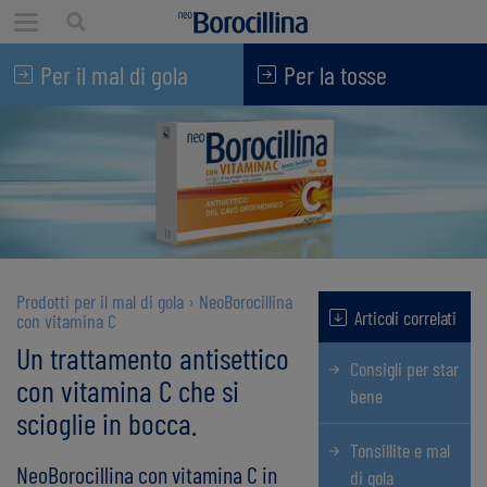
Consigli per star bene
Per il mal di gola
Per la tosse
Mal di gola
Tosse
Stati influenzali
Le patologie invernali
Gli spot TV
Prodotti per il mal di gola
›
NeoBorocillina
Articoli correlati
con vitamina C
Un trattamento antisettico
Consigli per star
con vitamina C che si
bene
scioglie in bocca.
Tonsillite e mal
NeoBorocillina con vitamina C in
di gola